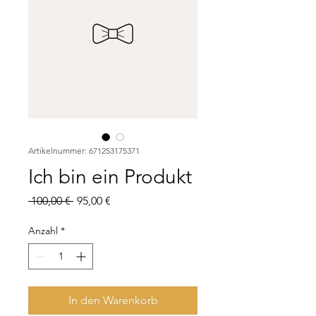
Artikelnummer: 671253175371
Ich bin ein Produkt
Standardpreis
Sale-
 100,00 € 
95,00 €
Preis
Anzahl
*
In den Warenkorb